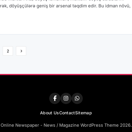
ərək, döyüşçülərə geniş bir arsenal təqdim edir. Bu idman növü,
2
About Us
Contact
Sitemap
Online Newspaper - News / Magazine WordPress Theme 2026.