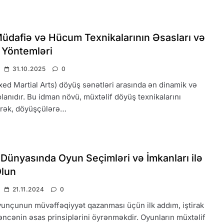
dafiə və Hücum Texnikalarının Əsasları və
 Yöntemləri
31.10.2025
0
d Martial Arts) döyüş sənətləri arasında ən dinamik və
olanıdır. Bu idman növü, müxtəlif döyüş texnikalarını
ərək, döyüşçülərə…
Dünyasında Oyun Seçimləri və İmkanları ilə
Olun
21.11.2024
0
yunçunun müvəffəqiyyət qazanması üçün ilk addım, iştirak
ləncənin əsas prinsiplərini öyrənməkdir. Oyunların müxtəlif