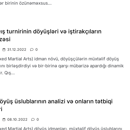
hər birinin özünəməxsus…
 turnirinin döyüşləri və iştirakçıların
zəsi
31.12.2022
0
d Martial Arts) idman növü, döyüşçülərin müxtəlif döyüş
ını birləşdirdiyi və bir-birinə qarşı mübarizə apardığı dinamik
ir. Qış…
üş üslublarının analizi və onların tətbiqi
i
08.10.2022
0
d Martial Arts) döyüş idmanları, müxtəlif döyüş üslublarını