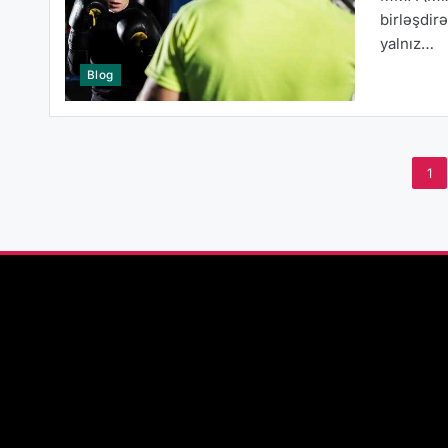
birləşdir
yalnız…
Blog
1