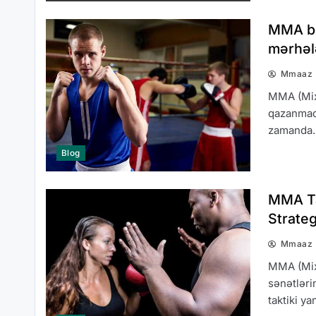
MMA be
mərhələ
Mmaaz
MMA (Mixe
qazanmaq, 
zamanda
Blog
MMA Tak
Strateg
Mmaaz
MMA (Mixe
sənətlərin
taktiki y