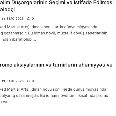
lim Düşərgələrinin Seçimi və İstifadə Edilməsi
ələdçi
31.10.2025
0
d Martial Arts) idmanı son illərdə dünya miqyasında
ıq qazanmışdır. Bu idman növü, müxtəlif döyüş sənətlərinin
indən ibarət olub,…
mo aksiyalarının və turnirlərin əhəmiyyəti və
31.10.2025
0
d Martial Arts) idman növü son illərdə dünya miqyasında
ulyarlıq qazanmışdır. Bu idman növünün inkişafında promo
ın və…