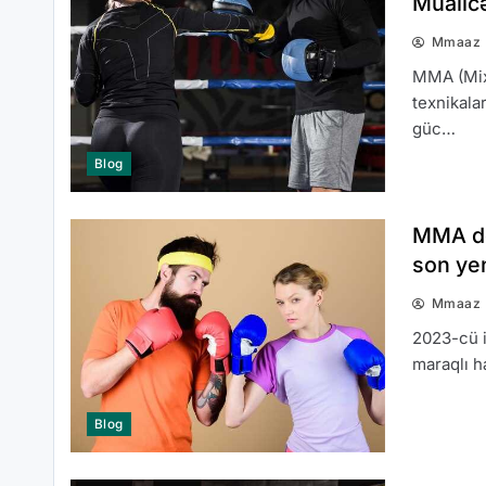
Müalic
Mmaaz
MMA (Mixe
texnikalar
güc…
Blog
MMA dö
son yen
Mmaaz
2023-cü i
maraqlı h
Blog