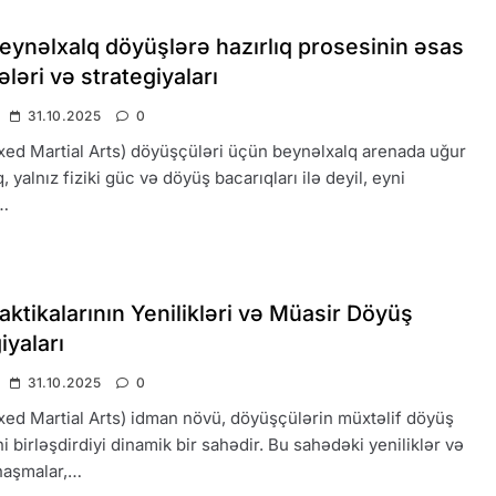
ynəlxalq döyüşlərə hazırlıq prosesinin əsas
ləri və strategiyaları
31.10.2025
0
d Martial Arts) döyüşçüləri üçün beynəlxalq arenada uğur
yalnız fiziki güc və döyüş bacarıqları ilə deyil, eyni
…
tikalarının Yenilikləri və Müasir Döyüş
iyaları
31.10.2025
0
d Martial Arts) idman növü, döyüşçülərin müxtəlif döyüş
i birləşdirdiyi dinamik bir sahədir. Bu sahədəki yeniliklər və
anaşmalar,…