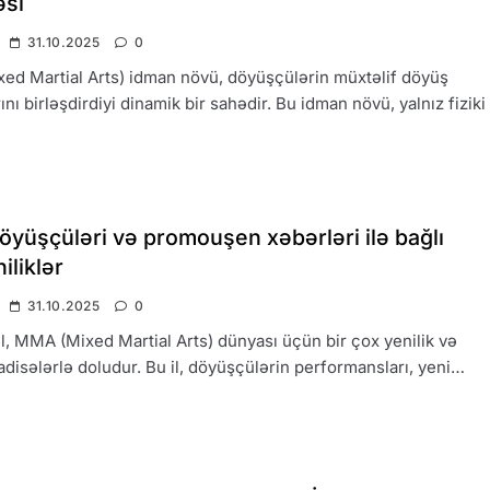
əsi
31.10.2025
0
d Martial Arts) idman növü, döyüşçülərin müxtəlif döyüş
ını birləşdirdiyi dinamik bir sahədir. Bu idman növü, yalnız fiziki
yüşçüləri və promouşen xəbərləri ilə bağlı
iliklər
31.10.2025
0
l, MMA (Mixed Martial Arts) dünyası üçün bir çox yenilik və
adisələrlə doludur. Bu il, döyüşçülərin performansları, yeni…