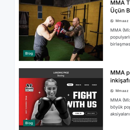
MMA Tə
Üçün B
Mmaaz
MMA (Mixe
populyarl
birləşməs
Blog
MMA pro
inkişafı
Mmaaz
MMA (Mixe
böyük pop
aksiyalar
Blog