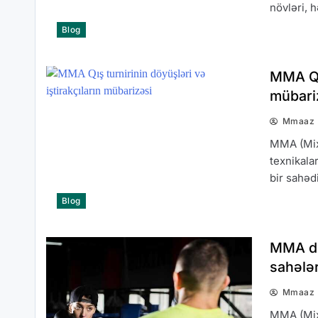
növləri, 
Blog
MMA Qış
mübari
Mmaaz
MMA (Mixe
texnikalar
bir sahəd
Blog
MMA döy
sahələr
Mmaaz
MMA (Mixe