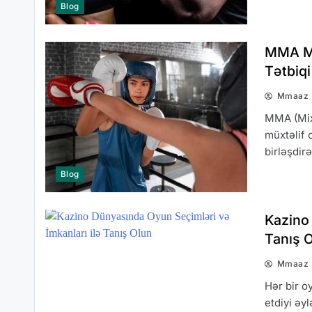
Blog
MMA Mü
Tətbiqi
Mmaaz
MMA (Mixe
müxtəlif 
birləşdir
Blog
Kazino 
Tanış 
Mmaaz
Hər bir o
etdiyi əy