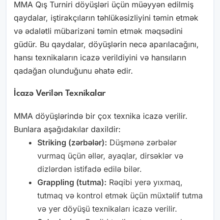
MMA Qış Turniri döyüşləri üçün müəyyən edilmiş
qaydalar, iştirakçıların təhlükəsizliyini təmin etmək
və ədalətli mübarizəni təmin etmək məqsədini
güdür. Bu qaydalar, döyüşlərin necə aparılacağını,
hansı texnikaların icazə verildiyini və hansıların
qadağan olunduğunu əhatə edir.
İcazə Verilən Texnikalar
MMA döyüşlərində bir çox texnika icazə verilir.
Bunlara aşağıdakılar daxildir:
Striking (zərbələr):
Düşmənə zərbələr
vurmaq üçün əllər, ayaqlar, dirsəklər və
dizlərdən istifadə edilə bilər.
Grappling (tutma):
Rəqibi yerə yıxmaq,
tutmaq və kontrol etmək üçün müxtəlif tutma
və yer döyüşü texnikaları icazə verilir.