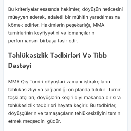
Bu kriteriyalar əsasında hakimlər, döyüşün nəticəsini
müəyyən edərək, ədalətli bir mühitin yaradılmasına
kömək edirlər. Hakimlərin peşəkarlığı, MMA
turnirlərinin keyfiyyətini və idmançıların
performansını birbaşa təsir edir.
Təhlükəsizlik Tədbirləri Və Tibb
Dəstəyi
MMA Qış Turniri döyüşləri zamanı iştirakçıların
təhlükəsizliyi və sağlamlığı ön planda tutulur. Turnir
təşkilatçıları, döyüşlərin keçirildiyi məkanda bir sıra
təhlükəsizlik tədbirləri həyata keçirir. Bu tədbirlər,
döyüşçülərin və tamaşaçıların təhlükəsizliyini təmin
etmək məqsədini güdür.