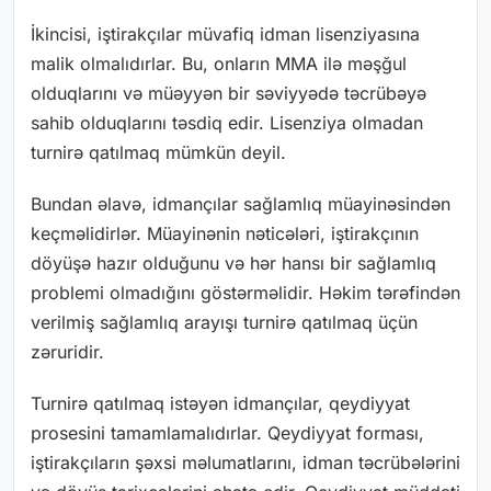
İkincisi, iştirakçılar müvafiq idman lisenziyasına
malik olmalıdırlar. Bu, onların MMA ilə məşğul
olduqlarını və müəyyən bir səviyyədə təcrübəyə
sahib olduqlarını təsdiq edir. Lisenziya olmadan
turnirə qatılmaq mümkün deyil.
Bundan əlavə, idmançılar sağlamlıq müayinəsindən
keçməlidirlər. Müayinənin nəticələri, iştirakçının
döyüşə hazır olduğunu və hər hansı bir sağlamlıq
problemi olmadığını göstərməlidir. Həkim tərəfindən
verilmiş sağlamlıq arayışı turnirə qatılmaq üçün
zəruridir.
Turnirə qatılmaq istəyən idmançılar, qeydiyyat
prosesini tamamlamalıdırlar. Qeydiyyat forması,
iştirakçıların şəxsi məlumatlarını, idman təcrübələrini