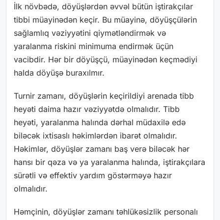
İlk növbədə, döyüşlərdən əvvəl bütün iştirakçılar
tibbi müayinədən keçir. Bu müayinə, döyüşçülərin
sağlamlıq vəziyyətini qiymətləndirmək və
yaralanma riskini minimuma endirmək üçün
vacibdir. Hər bir döyüşçü, müayinədən keçmədiyi
halda döyüşə buraxılmır.
Turnir zamanı, döyüşlərin keçirildiyi arenada tibb
heyəti daima hazır vəziyyətdə olmalıdır. Tibb
heyəti, yaralanma halında dərhal müdaxilə edə
biləcək ixtisaslı həkimlərdən ibarət olmalıdır.
Həkimlər, döyüşlər zamanı baş verə biləcək hər
hansı bir qəza və ya yaralanma halında, iştirakçılara
sürətli və effektiv yardım göstərməyə hazır
olmalıdır.
Həmçinin, döyüşlər zamanı təhlükəsizlik personalı