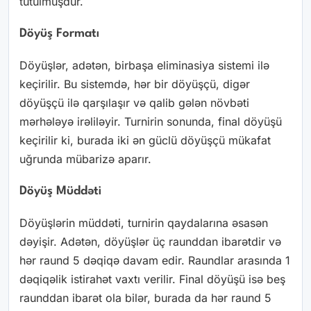
tutulmuşdur.
Döyüş Formatı
Döyüşlər, adətən, birbaşa eliminasiya sistemi ilə
keçirilir. Bu sistemdə, hər bir döyüşçü, digər
döyüşçü ilə qarşılaşır və qalib gələn növbəti
mərhələyə irəliləyir. Turnirin sonunda, final döyüşü
keçirilir ki, burada iki ən güclü döyüşçü mükafat
uğrunda mübarizə aparır.
Döyüş Müddəti
Döyüşlərin müddəti, turnirin qaydalarına əsasən
dəyişir. Adətən, döyüşlər üç raunddan ibarətdir və
hər raund 5 dəqiqə davam edir. Raundlar arasında 1
dəqiqəlik istirahət vaxtı verilir. Final döyüşü isə beş
raunddan ibarət ola bilər, burada da hər raund 5