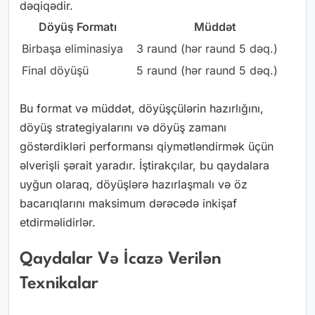
dəqiqədir.
Döyüş Formatı
Müddət
Birbaşa eliminasiya
3 raund (hər raund 5 dəq.)
Final döyüşü
5 raund (hər raund 5 dəq.)
Bu format və müddət, döyüşçülərin hazırlığını,
döyüş strategiyalarını və döyüş zamanı
göstərdikləri performansı qiymətləndirmək üçün
əlverişli şərait yaradır. İştirakçılar, bu qaydalara
uyğun olaraq, döyüşlərə hazırlaşmalı və öz
bacarıqlarını maksimum dərəcədə inkişaf
etdirməlidirlər.
Qaydalar Və İcazə Verilən
Texnikalar