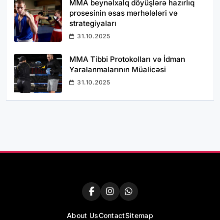
MMA beynəlxalq döyüşlərə hazırlıq
prosesinin əsas mərhələləri və
strategiyaları
31.10.2025
MMA Tibbi Protokolları və İdman
Yaralanmalarının Müalicəsi
31.10.2025
About Us
Contact
Sitemap