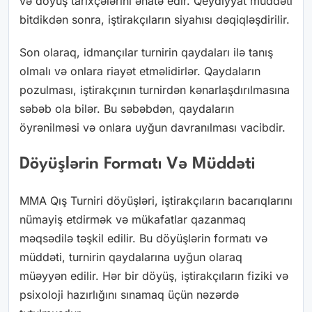
və döyüş tarixçələrini əhatə edir. Qeydiyyat müddəti
bitdikdən sonra, iştirakçıların siyahısı dəqiqləşdirilir.
Son olaraq, idmançılar turnirin qaydaları ilə tanış
olmalı və onlara riayət etməlidirlər. Qaydaların
pozulması, iştirakçının turnirdən kənarlaşdırılmasına
səbəb ola bilər. Bu səbəbdən, qaydaların
öyrənilməsi və onlara uyğun davranılması vacibdir.
Döyüşlərin Formatı Və Müddəti
MMA Qış Turniri döyüşləri, iştirakçıların bacarıqlarını
nümayiş etdirmək və mükafatlar qazanmaq
məqsədilə təşkil edilir. Bu döyüşlərin formatı və
müddəti, turnirin qaydalarına uyğun olaraq
müəyyən edilir. Hər bir döyüş, iştirakçıların fiziki və
psixoloji hazırlığını sınamaq üçün nəzərdə