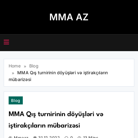
Skip
to
MMA AZ
content
Home
Blog
MMA Qış turnirinin döyüşləri və iştirakçıların
mübarizəsi
Blog
MMA Qış turnirinin döyüşləri və
iştirakçıların mübarizəsi
Mmaaz
31.12.2022
0
13 Mins