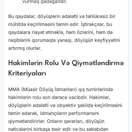
vurmaq qadağandır.
Bu qaydalar, döyüşlərin ədalətli və təhlükəsiz bir
mühitdə keçirilməsini təmin edir. İştirakçılar, bu
qaydalara riayət etməklə, həm özlərini, həm də
rəqiblərini qorumaqla yanaşı, döyüşün keyfiyyətini
artırmış olurlar.
Hakimlərin Rolu Və Qiymətləndirmə
Kriteriyaları
MMA (Müasir Döyüş İdmanları) qış turnirlərində
hakimlərin rolu son dərəcə vacibdir. Hakimlər,
döyüşlərin ədalətli və obyektiv şəkildə keçirilməsini
təmin edərək, idmançıların performansını
qiymətləndirirlər. Onların qərarları, döyüşün
nəticələrini birbaşa təsir edir və bu səbəbdən