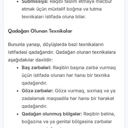
Submissiya:
Rəqibi təslim etməyə məcbur
etmək üçün müxtəlif boğma və tutma
texnikaları istifadə oluna bilər.
Qadağan Olunan Texnikalar
Bununla yanaşı, döyüşlərdə bəzi texnikaların
istifadəsi qadağandır. Qadağan olunan texnikalara
aşağıdakılar daxildir:
Baş zərbələri:
Rəqibin başına zərbə vurmaq
üçün istifadə olunan hər hansı bir texnika
qadağandır.
Gözə zərbələr:
Gözə vurmaq, sıxmaq və ya
zədələmək məqsədilə hər hansı bir hərəkət
qadağandır.
Qadağan olunmuş bölgələr:
Rəqibin belinə,
boğazına və ya genital bölgəsinə zərbələr