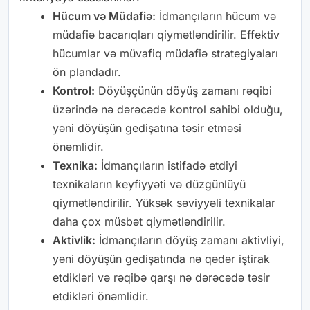
Hücum və Müdafiə:
İdmançıların hücum və
müdafiə bacarıqları qiymətləndirilir. Effektiv
hücumlar və müvafiq müdafiə strategiyaları
ön plandadır.
Kontrol:
Döyüşçünün döyüş zamanı rəqibi
üzərində nə dərəcədə kontrol sahibi olduğu,
yəni döyüşün gedişatına təsir etməsi
önəmlidir.
Texnika:
İdmançıların istifadə etdiyi
texnikaların keyfiyyəti və düzgünlüyü
qiymətləndirilir. Yüksək səviyyəli texnikalar
daha çox müsbət qiymətləndirilir.
Aktivlik:
İdmançıların döyüş zamanı aktivliyi,
yəni döyüşün gedişatında nə qədər iştirak
etdikləri və rəqibə qarşı nə dərəcədə təsir
etdikləri önəmlidir.