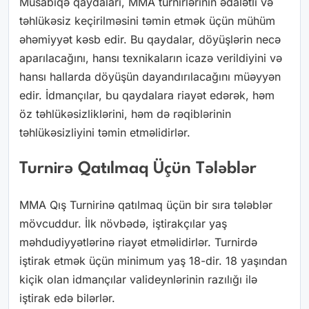
Müsabiqə qaydaları, MMA turnirlərinin ədalətli və
təhlükəsiz keçirilməsini təmin etmək üçün mühüm
əhəmiyyət kəsb edir. Bu qaydalar, döyüşlərin necə
aparılacağını, hansı texnikaların icazə verildiyini və
hansı hallarda döyüşün dayandırılacağını müəyyən
edir. İdmançılar, bu qaydalara riayət edərək, həm
öz təhlükəsizliklərini, həm də rəqiblərinin
təhlükəsizliyini təmin etməlidirlər.
Turnirə Qatılmaq Üçün Tələblər
MMA Qış Turnirinə qatılmaq üçün bir sıra tələblər
mövcuddur. İlk növbədə, iştirakçılar yaş
məhdudiyyətlərinə riayət etməlidirlər. Turnirdə
iştirak etmək üçün minimum yaş 18-dir. 18 yaşından
kiçik olan idmançılar valideynlərinin razılığı ilə
iştirak edə bilərlər.