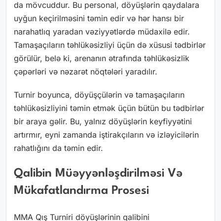
da mövcuddur. Bu personal, döyüşlərin qaydalara
uyğun keçirilməsini təmin edir və hər hansı bir
narahatlıq yaradan vəziyyətlərdə müdaxilə edir.
Tamaşaçıların təhlükəsizliyi üçün də xüsusi tədbirlər
görülür, belə ki, arenanın ətrafında təhlükəsizlik
çəpərləri və nəzarət nöqtələri yaradılır.
Turnir boyunca, döyüşçülərin və tamaşaçıların
təhlükəsizliyini təmin etmək üçün bütün bu tədbirlər
bir araya gəlir. Bu, yalnız döyüşlərin keyfiyyətini
artırmır, eyni zamanda iştirakçıların və izləyicilərin
rahatlığını da təmin edir.
Qalibin Müəyyənləşdirilməsi Və
Mükafatlandırma Prosesi
MMA Qış Turniri döyüşlərinin qalibini