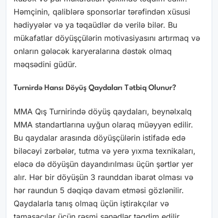
Həmçinin, qaliblərə sponsorlar tərəfindən xüsusi
hədiyyələr və ya təqaüdlər də verilə bilər. Bu
mükafatlar döyüşçülərin motivasiyasını artırmaq və
onların gələcək karyeralarına dəstək olmaq
məqsədini güdür.
Turnirdə Hansı Döyüş Qaydaları Tətbiq Olunur?
MMA Qış Turnirində döyüş qaydaları, beynəlxalq
MMA standartlarına uyğun olaraq müəyyən edilir.
Bu qaydalar arasında döyüşçülərin istifadə edə
biləcəyi zərbələr, tutma və yerə yıxma texnikaları,
eləcə də döyüşün dayandırılması üçün şərtlər yer
alır. Hər bir döyüşün 3 raunddan ibarət olması və
hər raundun 5 dəqiqə davam etməsi gözlənilir.
Qaydalarla tanış olmaq üçün iştirakçılar və
tamaşaçılar üçün rəsmi sənədlər təqdim edilir.