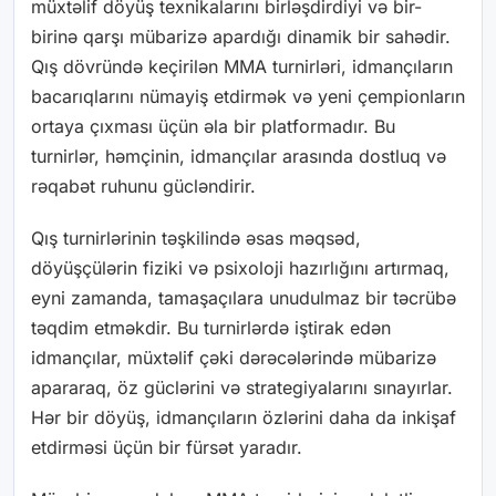
müxtəlif döyüş texnikalarını birləşdirdiyi və bir-
birinə qarşı mübarizə apardığı dinamik bir sahədir.
Qış dövründə keçirilən MMA turnirləri, idmançıların
bacarıqlarını nümayiş etdirmək və yeni çempionların
ortaya çıxması üçün əla bir platformadır. Bu
turnirlər, həmçinin, idmançılar arasında dostluq və
rəqabət ruhunu gücləndirir.
Qış turnirlərinin təşkilində əsas məqsəd,
döyüşçülərin fiziki və psixoloji hazırlığını artırmaq,
eyni zamanda, tamaşaçılara unudulmaz bir təcrübə
təqdim etməkdir. Bu turnirlərdə iştirak edən
idmançılar, müxtəlif çəki dərəcələrində mübarizə
apararaq, öz güclərini və strategiyalarını sınayırlar.
Hər bir döyüş, idmançıların özlərini daha da inkişaf
etdirməsi üçün bir fürsət yaradır.