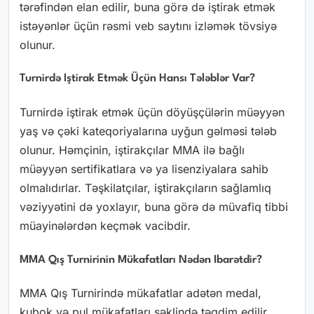
tərəfindən elan edilir, buna görə də iştirak etmək
istəyənlər üçün rəsmi veb saytını izləmək tövsiyə
olunur.
Turnirdə Iştirak Etmək Üçün Hansı Tələblər Var?
Turnirdə iştirak etmək üçün döyüşçülərin müəyyən
yaş və çəki kateqoriyalarına uyğun gəlməsi tələb
olunur. Həmçinin, iştirakçılar MMA ilə bağlı
müəyyən sertifikatlara və ya lisenziyalara sahib
olmalıdırlar. Təşkilatçılar, iştirakçıların sağlamlıq
vəziyyətini də yoxlayır, buna görə də müvafiq tibbi
müayinələrdən keçmək vacibdir.
MMA Qış Turnirinin Mükafatları Nədən Ibarətdir?
MMA Qış Turnirində mükafatlar adətən medal,
kubok və pul mükafatları şəklində təqdim edilir.