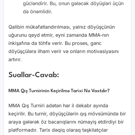
gücləndirir. Bu, onun gələcək döyüşləri üçün
də önəmlidir.
Qalibin mükafatlandırılması, yalnız döyüşçünün
uğurunu qeyd etmir, eyni zamanda MMA-nın
inkişafına da töhfə verir. Bu proses, gənc
döyüşçülərə ilham verir və onların motivasiyasını
artırır.
Suallar-Cavab:
MMA Qış Turnirinin Keçirilmə Tarixi Nə Vaxtdır?
MMA Qış Turniri adətən hər il dekabr ayında
keçirilir. Bu turnir, döyüşçülərin qış mövsümündə bir
araya gələrək öz bacarıqlarını nümayiş etdirdiyi bir
platformadır. Tarix dəqiq olaraq təşkilatçılar