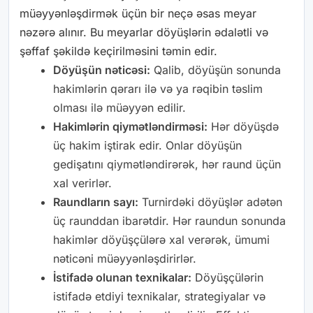
müəyyənləşdirmək üçün bir neçə əsas meyar
nəzərə alınır. Bu meyarlar döyüşlərin ədalətli və
şəffaf şəkildə keçirilməsini təmin edir.
Döyüşün nəticəsi:
Qalib, döyüşün sonunda
hakimlərin qərarı ilə və ya rəqibin təslim
olması ilə müəyyən edilir.
Hakimlərin qiymətləndirməsi:
Hər döyüşdə
üç hakim iştirak edir. Onlar döyüşün
gedişatını qiymətləndirərək, hər raund üçün
xal verirlər.
Raundların sayı:
Turnirdəki döyüşlər adətən
üç raunddan ibarətdir. Hər raundun sonunda
hakimlər döyüşçülərə xal verərək, ümumi
nəticəni müəyyənləşdirirlər.
İstifadə olunan texnikalar:
Döyüşçülərin
istifadə etdiyi texnikalar, strategiyalar və