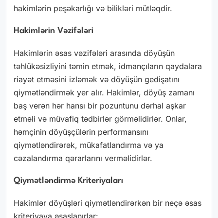
hakimlərin peşəkarlığı və bilikləri mütləqdir.
Hakimlərin Vəzifələri
Hakimlərin əsas vəzifələri arasında döyüşün
təhlükəsizliyini təmin etmək, idmançıların qaydalara
riayət etməsini izləmək və döyüşün gedişatını
qiymətləndirmək yer alır. Hakimlər, döyüş zamanı
baş verən hər hansı bir pozuntunu dərhal aşkar
etməli və müvafiq tədbirlər görməlidirlər. Onlar,
həmçinin döyüşçülərin performansını
qiymətləndirərək, mükafatlandırma və ya
cəzalandırma qərarlarını verməlidirlər.
Qiymətləndirmə Kriteriyaları
Hakimlər döyüşləri qiymətləndirərkən bir neçə əsas
kriteriyaya əsaslanırlar: